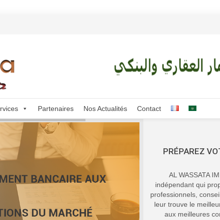
rvices
Partenaires
Nos Actualités
Contact
PRÉPAREZ VO
AL WASSATA IMM
indépendant qui prop
professionnels, conse
leur trouve le meille
aux meilleures co