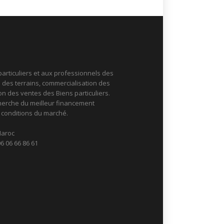
S
articuliers et aux professionnels des
n des terrains, commercialisation des
ion des ventes des Biens particuliers.
erche du meilleur financement
 conditions du marché.
Maroc
06 06 66 86 61