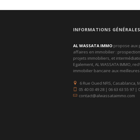
INFORMATIONS GÉNÉRALE
AL WASSATA IMMO
propose aux p
affaires en immobilier : prospectio
projets immobiliers, et intermédiat
Egalement, AL WASSATA IMMO, rech
immobilier bancaire aux meilleures
6 Rue Oued NFIS, Casablanca, 
05 40 03 49 28 | 06 63 63 55 97 | 
contact@alwassataimmo.com