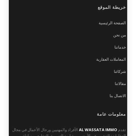
خريطة الموقع
الصفحة الرئيسية
من نحن
خدماتنا
المعاملات العقارية
شركائنا
مقالاتنا
الاتصال بنا
معلومات عامة
تقدم
AL WASSATA IMMO
الأفراد والمهنيين ورجال الأعمال في مجال
العقارات: التنقيب عن الأرض، ومشاريع التسويق العقاري، وساطة